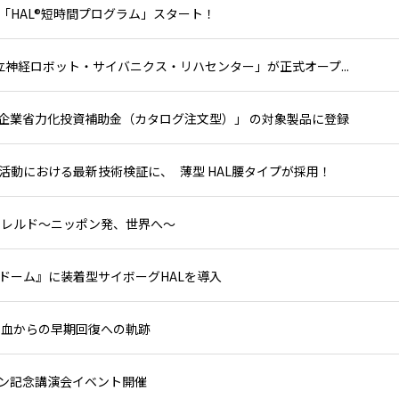
防「HAL®短時間プログラム」スタート！
立神経ロボット・サイバニクス・リハセンター」が正式オープ...
小企業省力化投資補助金（カタログ注文型）」 の対象製品に登録
動における最新技術検証に、 薄型 HAL腰タイプが採用！
ラレルド～ニッポン発、世界へ～
ドーム』に装着型サイボーグHALを導入
出血からの早期回復への軌跡
ン記念講演会イベント開催