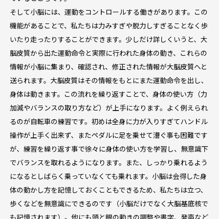
そして小脳には、運動をコントロールする働きがあります。この
機能があることで、私たちは力みすぎや脱力しすぎることなく歩
いたり走ったりすることができます。少しだけ詳しくいうと、大
脳皮質から出た運動命令と実際に行われた身体の動き、これらの
情報が小脳に集まり、確認され、修正された情報が大脳皮質へと
送られます。大脳皮質はその情報をもとにまた運動命令を出し、
身体は動きます。この流れを繰り返すことで、身体の使い方（力
加減やバランスの取り方など）が上手になります。よく例えられ
るのが自転車の練習です。初めは全身に力が入りすぎてハンドル
操作が上手く出来ず、またペダルに足を乗せて漕ぐ事も困難です
が、練習を繰り返す事で徐々に身体の使い方を学習し、無意識下
でバランスを取れるようになります。また、しっかり乗れるよう
になるとしばらく乗っていなくても乗れます。小脳は会得した身
体の動かし方を記憶しておくこともできるため、私たちは立つ、
歩くなどを無意識にできるのです（小脳だけでなく大脳基底核で
も記憶されます）。他にも頭と眼の動きの調整や書字、発声など