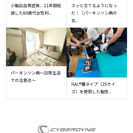
⼩脳出⾎発症後、11年間経
スッと立てるようになっ
過した60歳代⼥性利...
た！（パーキンソン病の
女...
パーキンソン病〜日常生活
での注意点〜
HAL®︎腰タイプ（2Sサイ
ズ）を使用した脳性...