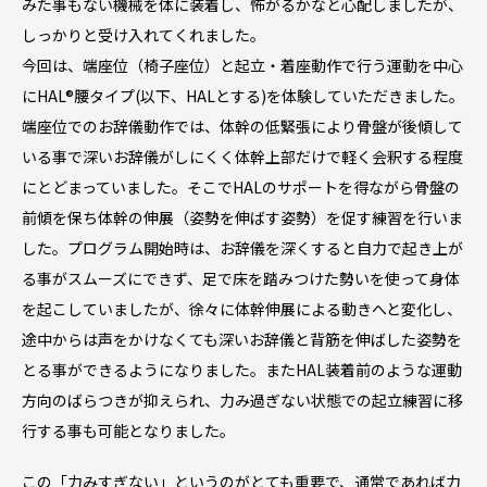
みた事もない機械を体に装着し、怖がるかなと心配しましたが、
しっかりと受け入れてくれました。
今回は、端座位（椅子座位）と起立・着座動作で行う運動を中心
にHAL®︎腰タイプ(以下、HALとする)を体験していただきました。
端座位でのお辞儀動作では、体幹の低緊張により骨盤が後傾して
いる事で深いお辞儀がしにくく体幹上部だけで軽く会釈する程度
にとどまっていました。そこでHALのサポートを得ながら骨盤の
前傾を保ち体幹の伸展（姿勢を伸ばす姿勢）を促す練習を行いま
した。プログラム開始時は、お辞儀を深くすると自力で起き上が
る事がスムーズにできず、足で床を踏みつけた勢いを使って身体
を起こしていましたが、徐々に体幹伸展による動きへと変化し、
途中からは声をかけなくても深いお辞儀と背筋を伸ばした姿勢を
とる事ができるようになりました。またHAL装着前のような運動
方向のばらつきが抑えられ、力み過ぎない状態での起立練習に移
行する事も可能となりました。
この「力みすぎない」というのがとても重要で、通常であれば力