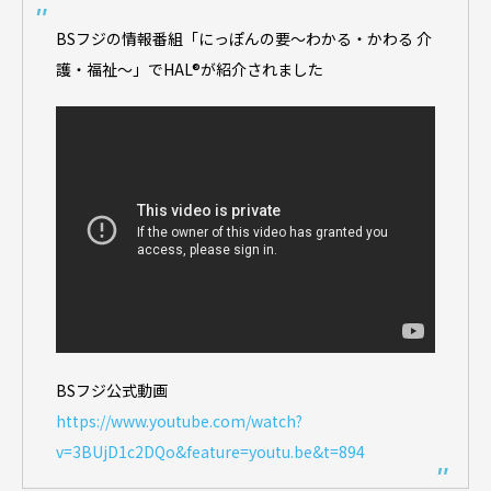
BSフジの情報番組「にっぽんの要～わかる・かわる 介
護・福祉～」でHAL®︎が紹介されました
BSフジ公式動画
https://www.youtube.com/watch?
v=3BUjD1c2DQo&feature=youtu.be&t=894