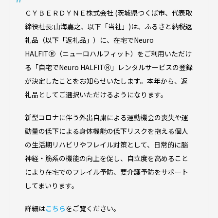
ＣＹＢＥＲＤＹＮＥ株式会社 (茨城県つくば市、代表取
締役社長:山海嘉之、以下「当社」)は、ふるさと納税返
礼品（以下「返礼品」）に、在宅でNeuro
HALFITⓇ（ニューロハルフィット）をご利用いただけ
る「自宅でNeuro HALFITⓇ」レンタルサービスの登録
が決定したことをお知らせいたします。本年から、返
礼品としてご選択いただけるようになります。
新型コロナに伴う外出自粛による運動機会の喪失や運
動量の低下による身体機能の低下リスクを抱える個人
の生活期リハビリやフレイル対策として、日常的に脳
神経・筋系の機能の向上を促し、自立度を高めること
により在宅でのフレイル予防、要介護予防をサポート
してまいります。
詳細は
こちら
をご覧ください。