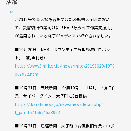
活躍
台風19号で甚大な被害を受けた茨城県大子町におい
て、災害復旧作業向けに「HAL®︎腰タイプ作業支援用」
が活用されている様子がメディアで紹介されました。
■10月20日 NHK「ボランティア負担軽減にロボッ
ト」（動画付き）
https://www3.nhk.or.jp/lnews/mito/20191020/1070
007932.html
■10月21日 茨城新聞 「台風19号 「HAL」で復旧作
業 サイバーダイン 大子町に6台提供」
https://ibarakinews.jp/news/newsdetail.php?
f_jun=15715694553062
■10月21日 産経新聞「大子町の台風復旧作業にロボ