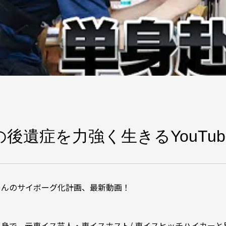
後遺症を力強く生きるYouTub
さんのサイボーグ化計画、最新動画！
で、元車イス芸人・車イスホスト/ 車イスヒッチハイカーと異色