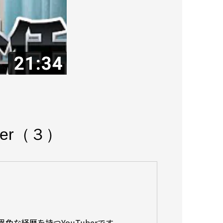
er（３）
な経歴を持つYouTuberです。