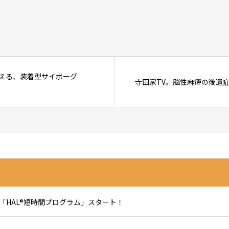
える、装着型サイボーグ
寺田家TV。脳性麻痺の後遺症を
防「HAL®短時間プログラム」スタート！