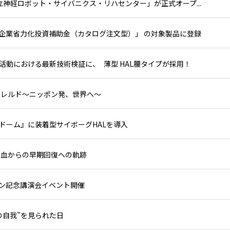
立神経ロボット・サイバニクス・リハセンター」が正式オープ...
小企業省力化投資補助金（カタログ注文型）」 の対象製品に登録
動における最新技術検証に、 薄型 HAL腰タイプが採用！
ラレルド～ニッポン発、世界へ～
ドーム』に装着型サイボーグHALを導入
出血からの早期回復への軌跡
ン記念講演会イベント開催
の自我”を見られた日