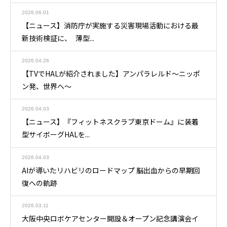
2026.06.01
【ニュース】消防庁が実施する災害現場活動における最
新技術検証に、 薄型...
2026.04.26
【TVでHALが紹介されました】アンパラレルド～ニッポ
ン発、世界へ～
2026.04.03
【ニュース】『フィットネスクラブ東京ドーム』に装着
型サイボーグHALを...
2026.04.03
AIが導いたリハビリのロードマップ 脳出血からの早期回
復への軌跡
2026.03.11
大阪中央ロボケアセンター開設＆オープン記念講演会イ