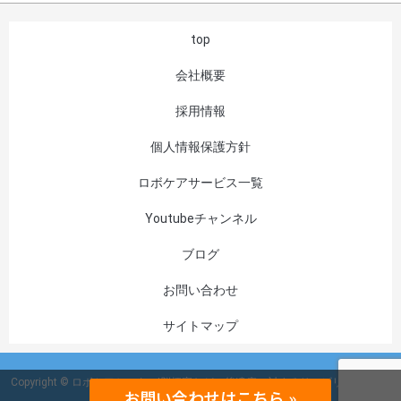
top
会社概要
採用情報
個人情報保護方針
ロボケアサービス一覧
Youtubeチャンネル
ブログ
お問い合わせ
サイトマップ
Copyright © ロボケアセンター|脳梗塞などの後遺症に対するリハビリを支援 All
お問い合わせはこちら »
Rights Reserved.