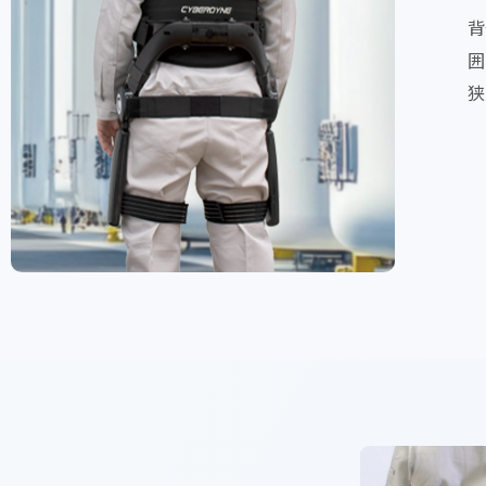
背
囲
狭