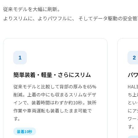
従来モデルを大幅に刷新。
よりスリムに、よりパワフルに、 そしてデータ駆動の安全
1
2
簡単装着・軽量・さらにスリム
パ
従来モデルと比較して背部の厚みを65%
HA
削減。上着の中にも収まるスリムなデザ
ち上
インで、装着時間はわずか約10秒。狭所
とい
作業や車両運転も装着したまま可能で
にア
す。
ワー
す。
装着10秒