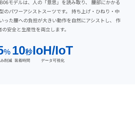
 LB06モデルは、人の「意思」を読み取り、 腰部にかかる
型のパワーアシストスーツです。 持ち上げ・ひねり・中
いった腰への負担が大きい動作を自然にアシストし、 作
者の安全と生産性を両立します。
5
10
IoH/IoT
%
秒
厚み削減
装着時間
データ可視化