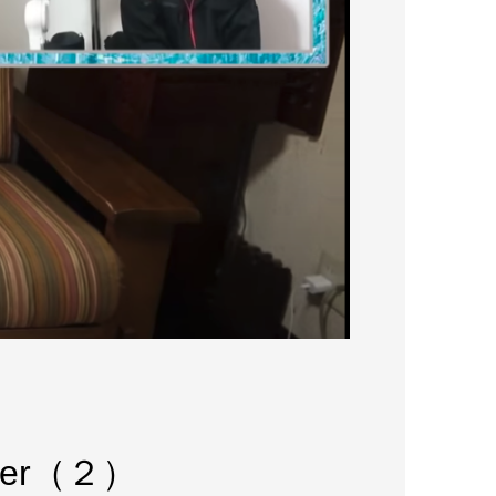
er（２）