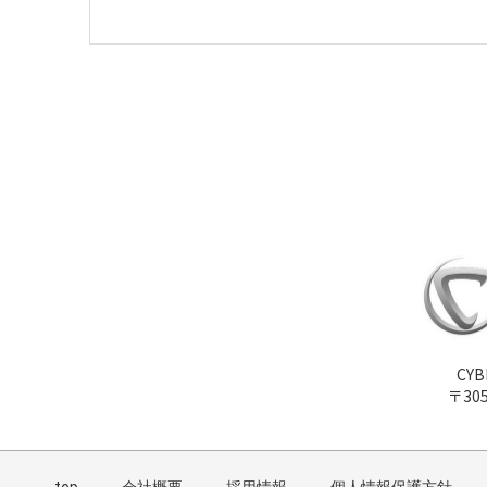
CY
〒30